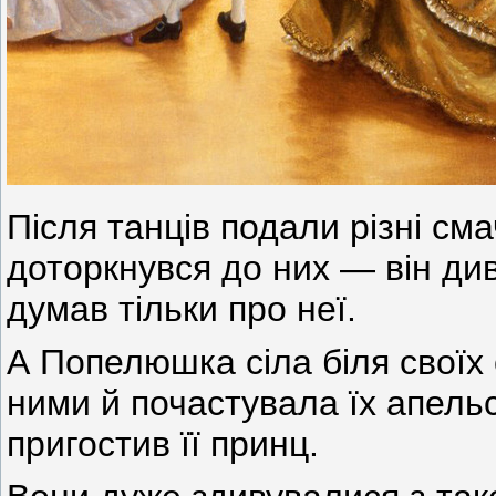
Після танців подали різні сма
доторкнувся до них — він див
думав тільки про неї.
А Попелюшка сіла біля своїх
ними й почастувала їх апел
пригостив її принц.