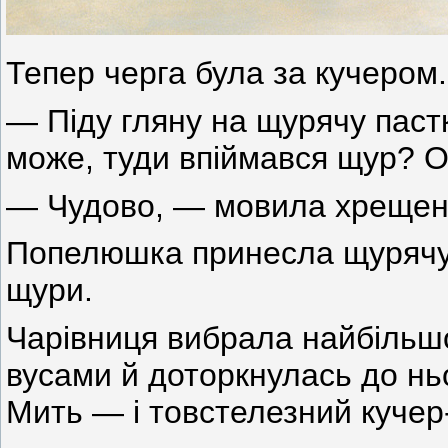
Тепер черга була за кучером.
— Піду гляну на щурячу пас
може, туди впіймався щур? От
— Чудово, — мовила хрещена
Попелюшка принесла щурячу 
щури.
Чарівниця вибрала найбільшо
вусами й доторкнулась до нь
Мить — і товстелезний кучер