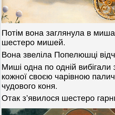
Потім вона заглянула в мишач
шестеро мишей.
Вона звеліла Попелюшці відч
Миші одна по одній вибігали 
кожної своєю чарівною палич
чудового коня.
Отак з’явилося шестеро гарн