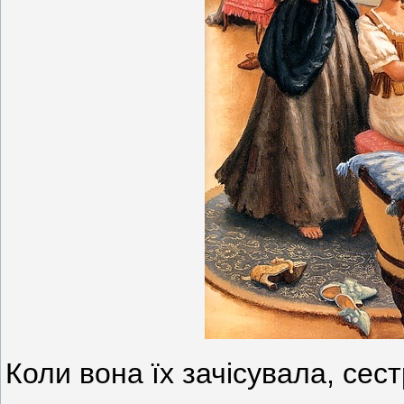
Коли вона їх зачісувала, сес