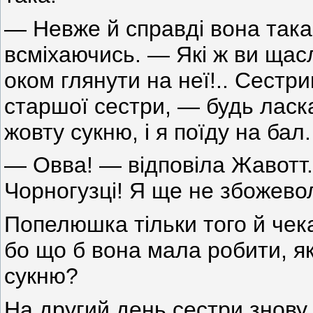
— Невже й справді вона так
всміхаючись. — Які ж ви щасл
оком глянути на неї!.. Сест
старшої сестри, — будь ласк
жовту сукню, і я поїду на бал.
— Овва! — відповіла Жавотт.
Чорногузці! Я ще не збожевол
Попелюшка тільки того й чека
бо що б вона мала робити, я
сукню?
На другий день сестри знову