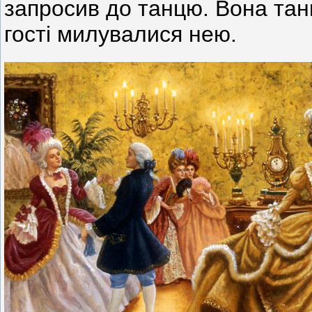
запросив до танцю. Вона танц
гості милувалися нею.