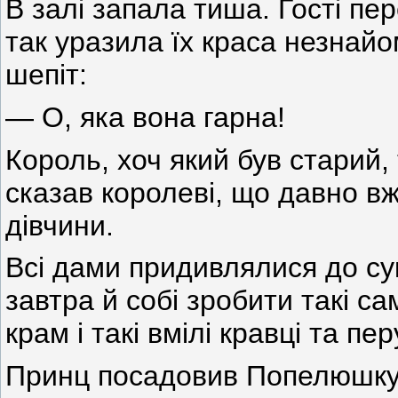
В залі запала тиша. Гості пе
так уразила їх краса незнайо
шепіт:
— О, яка вона гарна!
Король, хоч який був старий,
сказав королеві, що давно вж
дівчини.
Всі дами придивлялися до сук
завтра й собі зробити такі са
крам і такі вмілі кравці та перу
Принц посадовив Попелюшку н