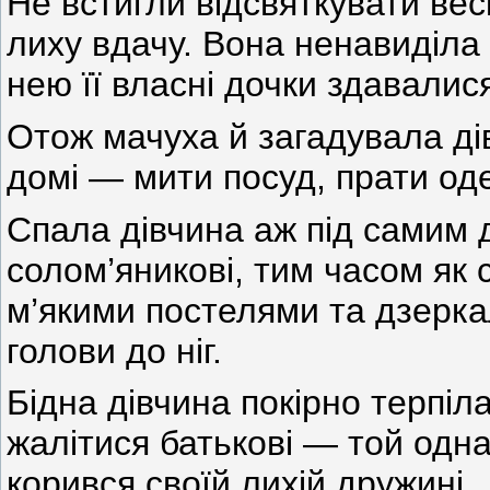
Не встигли відсвяткувати вес
лиху вдачу. Вона ненавиділа 
нею її власні дочки здавали
Отож мачуха й загадувала ді
домі — мити посуд, прати оде
Спала дівчина аж під самим 
солом’яникові, тим часом як 
м’якими постелями та дзерка
голови до ніг.
Бідна дівчина покірно терпіл
жалітися батькові — той одна
корився своїй лихій дружині.