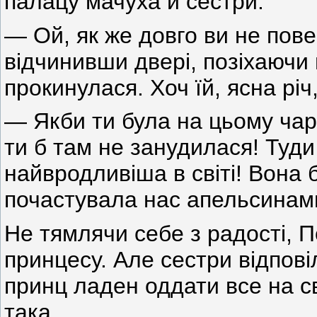
палацу мачуха й сестри.
— Ой, як же довго ви не по
відчинивши двері, позіхаючи 
прокинулася. Хоч їй, ясна річ,
— Якби ти була на цьому чар
ти б там не занудилася! Туд
найвродливіша в світі! Вона 
почастувала нас апельсинам
Не тямлячи себе з радості, 
принцесу. Але сестри відповіл
принц ладен оддати все на сві
така.