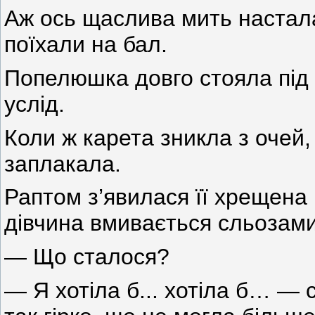
Аж ось щаслива мить настала.
поїхали на бал.
Попелюшка довго стояла під
услід.
Коли ж карета зникла з очей, 
заплакала.
Раптом з’явилася її хрещена
дівчина вмивається сльозами
— Що сталося?
— Я хотіла б... хотіла б… —