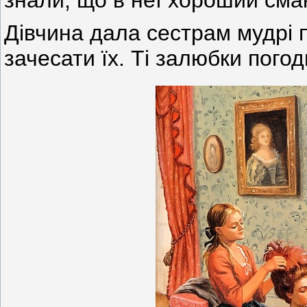
знали, що в неї хороший сма
Дівчина дала сестрам мудрі 
зачесати їх. Ті залюбки пого