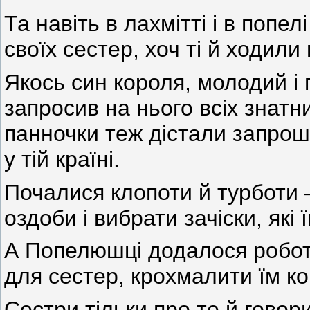
Та навіть в лахмітті і в попе
своїх сестер, хоч ті й ходил
Якось син короля, молодий і 
запросив на нього всіх знатн
панночки теж дістали запрош
у тій країні.
Почалися клопоти й турботи 
оздоби і вибрати зачіски, які
А Попелюшці додалося робот
для сестер, крохмалити їм ко
Сестри тільки про те й говори