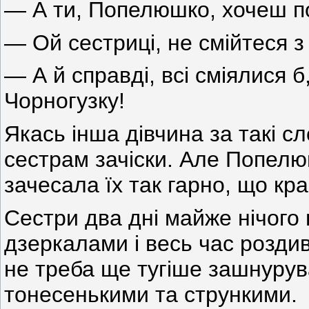
— А ти, Попелюшко, хочеш п
— Ой сестриці, не смійтеся з
— А й справді, всі сміялися б
Чорногузку!
Якась інша дівчина за такі сл
сестрам зачіски. Але Попелю
зачесала їх так гарно, що кра
Сестри два дні майже нічого 
дзеркалами і весь час роздив
не треба ще тугіше зашнурува
тонесенькими та стрункими.