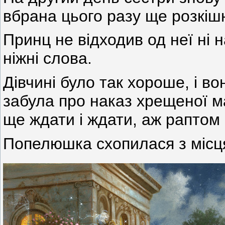
вбрана цього разу ще розкіш
Принц не відходив од неї ні н
ніжні слова.
Дівчині було так хороше, і в
забула про наказ хрещеної ма
ще ждати і ждати, аж раптом
Попелюшка схопилася з місця й