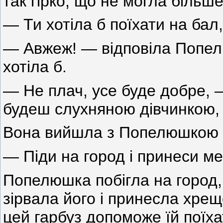
так гірко, що не могла більш
— Ти хотіла б поїхати на ба
— Авжеж! — відповіла Попел
хотіла б.
— Не плач, усе буде добре,
будеш слухняною дівчинкою, 
Вона вийшла з Попелюшкою на
— Піди на город і принеси ме
Попелюшка побігла на город
зірвала його і принесла хрещ
цей гарбуз допоможе їй поїха