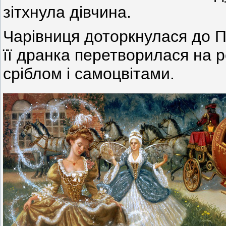
зітхнула дівчина.
Чарівниця доторкнулася до 
її дранка перетворилася на р
сріблом і самоцвітами.