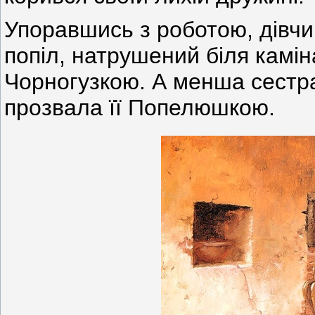
Упоравшись з роботою, дівчин
попіл, натрушений біля каміна
Чорногузкою. А менша сестра
прозвала її Попелюшкою.