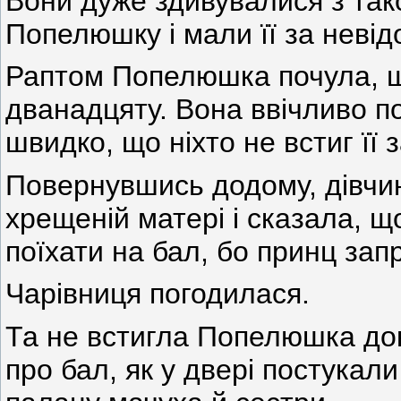
Вони дуже здивувалися з тако
Попелюшку і мали її за невід
Раптом Попелюшка почула, щ
дванадцяту. Вона ввічливо п
швидко, що ніхто не встиг її 
Повернувшись додому, дівчин
хрещеній матері і сказала, щ
поїхати на бал, бо принц запр
Чарівниця погодилася.
Та не встигла Попелюшка док
про бал, як у двері постукал