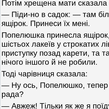
Потім хрещена мати сказала
— Піди-но в садок: — там біл
ящірок. Принеси їх мені.
Попелюшка принесла ящірок, 
шістьох лакеїв у строкатих л
приступку позад карети, та та
нічого іншого й не робили.
Тоді чарівниця сказала:
— Ну ось, Попелюшко, тепер 
рада?
— Авжеж! Тільки як же я поїд