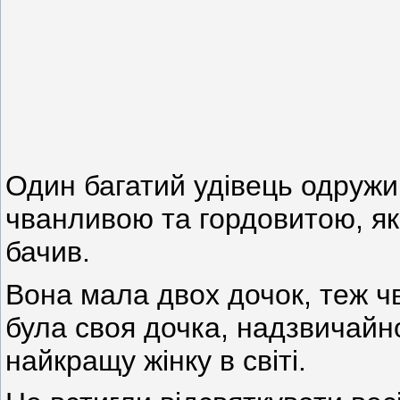
Один багатий удівець одружи
чванливою та гордовитою, якої
бачив.
Вона мала двох дочок, теж чв
була своя дочка, надзвичайно
найкращу жінку в світі.