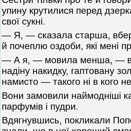
упину крутилися перед дзер
свої сукні.
— Я, — сказала старша, вбер
й почеплю оздоби, які мені пр
— А я, — мовила менша, — вб
надіну накидку, гаптовану зо
намисто — такого ні в кого н
Вони замовили наймодніші к
парфумів і пудри.
Вдягнувшись, покликали По