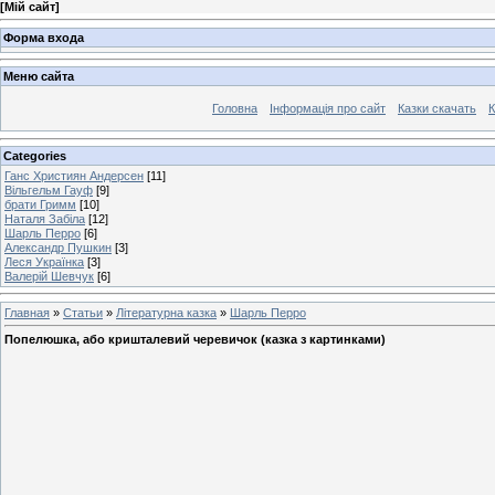
[
Мій сайт
]
Форма входа
Меню сайта
Головна
Інформація про сайт
Казки скачать
К
Categories
Ганс Християн Андерсен
[11]
Вільгельм Гауф
[9]
брати Гримм
[10]
Наталя Забіла
[12]
Шарль Перро
[6]
Александр Пушкин
[3]
Леся Українка
[3]
Валерій Шевчук
[6]
Главная
»
Статьи
»
Літературна казка
»
Шарль Перро
Попелюшка, або кришталевий черевичок (казка з картинками)