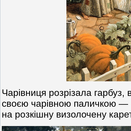
Чарівниця розрізала гарбуз,
своєю чарівною паличкою — і
на розкішну визолочену карет